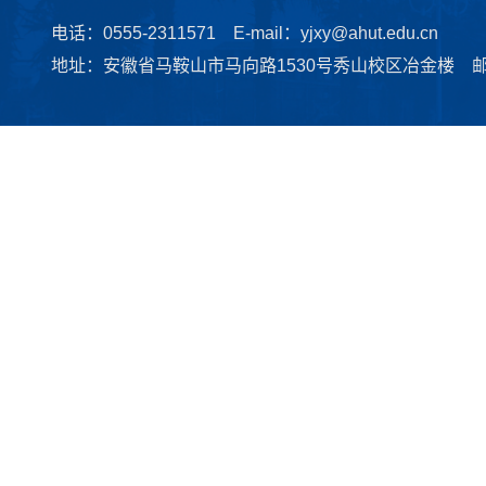
电话：0555-2311571 E-mail：yjxy@ahut.edu.cn
地址：安徽省马鞍山市马向路1530号秀山校区冶金楼 邮编