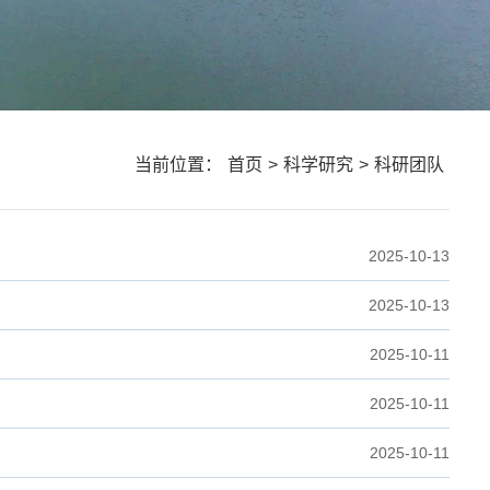
当前位置：
首页
>
科学研究
>
科研团队
2025-10-13
2025-10-13
2025-10-11
2025-10-11
2025-10-11