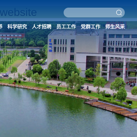
ebsite
养
科学研究
人才招聘
员工工作
党群工作
师生风采