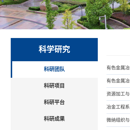
科学研究
有色金属冶
科研团队
有色金属冶
科研项目
资源加工与
科研平台
冶金工程系
科研成果
微纳组织与