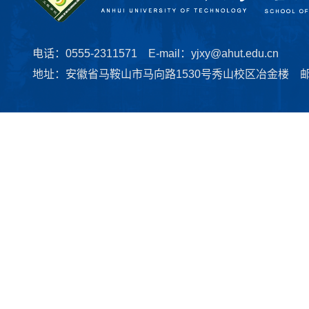
电话：0555-2311571 E-mail：yjxy@ahut.edu.cn
地址：安徽省马鞍山市马向路1530号秀山校区冶金楼 邮编