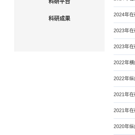
科研平台
2024年
科研成果
2023年
2023年
2022年
2022年
2021年
2021年
2020年