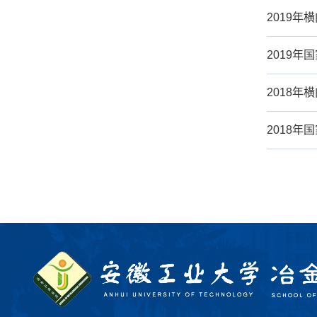
2019年
2019年
2018年
2018年