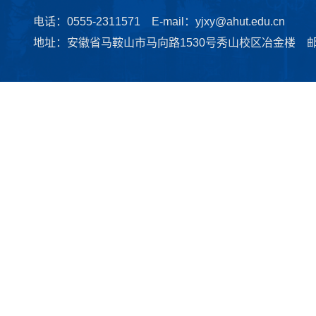
电话：0555-2311571 E-mail：yjxy@ahut.edu.cn
地址：安徽省马鞍山市马向路1530号秀山校区冶金楼 邮编