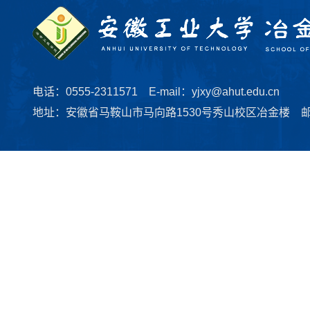
电话：0555-2311571 E-mail：yjxy@ahut.edu.cn
地址：安徽省马鞍山市马向路1530号秀山校区冶金楼 邮编