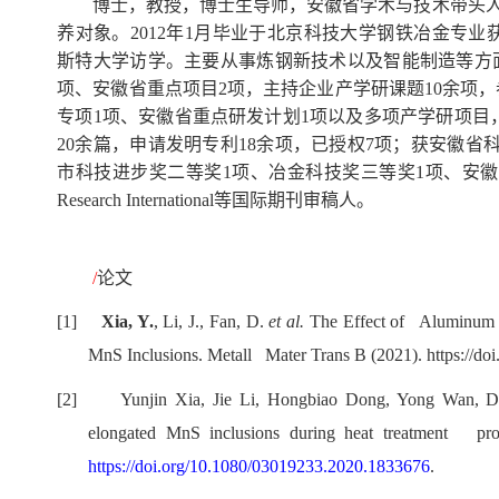
博士，教授，博士生导师，安徽省学术与技术带头人，
养对象。
2012
年
1
月毕业于北京科技大学钢铁冶金专业
斯特大学访学。主要从事炼钢新技术以及智能制造等方
项、安徽省重点项目
2
项，主持企业产学研课题
10
余项，
专项
1
项、安徽省重点研发计划
1
项以及多项产学研项目
20
余篇，申请发明专利
18
余项，已授权
7
项；获安徽省
市科技进步奖二等奖
1
项、冶金科技奖三等奖
1
项、安徽
Research International
等国际期刊审稿人。
/
论文
[1]
Xia, Y.
, Li, J., Fan, D.
et al.
The Effect of Aluminum on
MnS Inclusions. Metall Mater Trans B (2021). https://do
[2]
Yunjin Xia
, Jie Li, Hongbiao Dong, Yong Wan, 
elongated MnS inclusions during heat treatment pro
https://doi.org/10.1080/03019233.2020.1833676
.