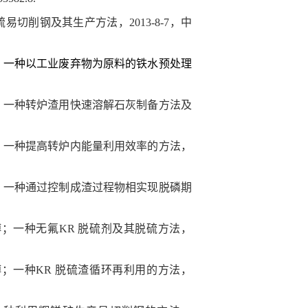
硫易切削钢及其生产方法，
2013-8-7
，中
；
一种以工业废弃物为原料的铁水预处理
；
一种转炉渣用快速溶解石灰制备方法及
；一种提高转炉内能量利用效率的方法，
；
一种通过控制成渣过程物相实现脱磷期
博；
一种无氟
KR
脱硫剂及其脱硫方法
，
博；
一种
KR
脱硫渣循环再利用的方法
，