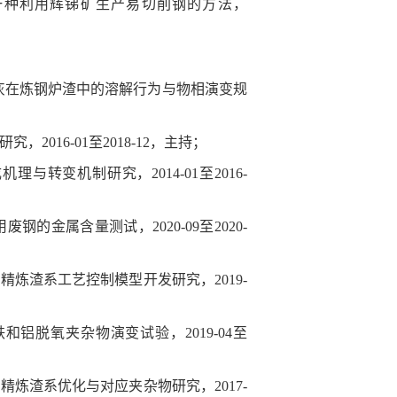
一种利用辉锑矿生产易切削钢的方法，
灰在炼钢炉渣中的溶解行为与物相演变规
研究，
2016-01
至
2018-12
，
主持；
成机理与转变机制研究，
2014-01
至
2016-
用废钢的金属含量测试
，
2020-09
至
2020-
钢精炼渣系工艺控制模型开发研究，
2019-
铁和铝脱氧夹杂物演变试验，
2019-04
至
钢精炼渣系优化与对应夹杂物研究，
2017-