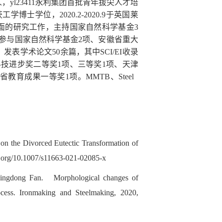
yl23411永利集团首批青年拔尖人才培
获工学博士学位，
2020.2-2020.9
于英国莱
面的研究工作，主持国家自然科学基金
3
参与国家自然科学基金
2
项、安徽省重大
，发表学术论文
50
余篇，其中
SCI/EI
收录
科技进步奖二等奖
1
项、三等奖
1
项、天津
省教育成果一等奖
1
项。
MMTB
、
Steel
 the Divorced Eutectic Transformation of
i.org/10.1007/s11663-021-02085-x
Dingdong Fan. Morphological changes of
cess. Ironmaking and Steelmaking, 2020,