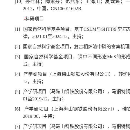
[10]
孙桂林；陶素芬；范鼎东；王海川；
夏云进
；
2017
，中国，
CN106011692B.
/
科研项目
[1]
国家自然科学基金项目，
基于
CSLM
与
SHTT
研究石
律
，
2021-01
至
2024-12
，主持；
[2]
国家自然科学基金项目，
复合相炉渣中磷的富集机理
[3]
国家自然科学基金项目，
钢中不同形态
MnS
的形
12
，
主持；
[4]
产学研项目（
上海梅山钢铁股份有限公司
），
转炉
12
，主持；
[5]
产学研项目（
马鞍山钢铁股份有限公司
），
马钢特
01
至
2019-12
，主持；
[6]
产学研项目（
上海梅山钢铁股份有限公司），硅
2019-06
，主持；
[7]
产学研项目（
马鞍山钢铁股份有限公司
），
马钢特