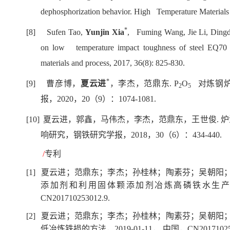
dephosphorization behavior. High Temperature Materials 
*
[8]
Sufen Tao,
Yunjin Xia
, Fuming Wang, Jie Li, Dingdo
on low temperature impact toughness of steel EQ70 f
materials and process, 2017, 36(8): 825-830.
*
[9]
曹彦博，
夏云进
，李杰，范鼎东
. P
O
对炼钢
2
5
报，
2020
，
20
（
9
）：
1074-1081.
[10]
夏云进
，郭鑫，马伟杰，李杰，范鼎东，王世俊
.
炉
响研究，钢铁研究学报，
2018
，
30
（
6
）：
434-440.
/
专利
[1]
夏云进
；范鼎东；李杰；孙桂林；陶素芬；吴朝阳
添加剂和利用固体颗添加剂冶炼高磷铁水生
CN201710253012.9.
[2]
夏云进
；范鼎东；李杰；孙桂林；陶素芬；吴朝阳
低冶炼铁损的方法，
2019-01-11
，
中国，
CN20171025