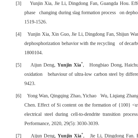
[3]
Yunjin Xia
, Jie Li, Dingdong Fan, Guangda Hou.
Effe
phase changing dur
ing slag formation process on dephosp
1519-1526.
[4]
Yunjin Xia
, Xin Guo, Jie Li, Dingdong Fan, Shijun Wa
dephosphorization behavior with the recycling of decarbur
1800104.
*
[5]
Aijun Deng,
Yunjin Xia
, Hongbiao Dong, Haichua
oxidation behaviour of ultra-low carbon steel by differe
9423.
[6]
Yong Wan, Qingqing Zhao, Yichao Wu, Liqiang Zhan
Chen. Effect of Si content on the formation of {100} <
electrical steel during cell-to-dendrite transition pro
Performance, 2020, 29(5): 3030-3039.
*
[7]
Aijun Deng,
Yunjin Xia
, Jie Li, Dingdong Fan.