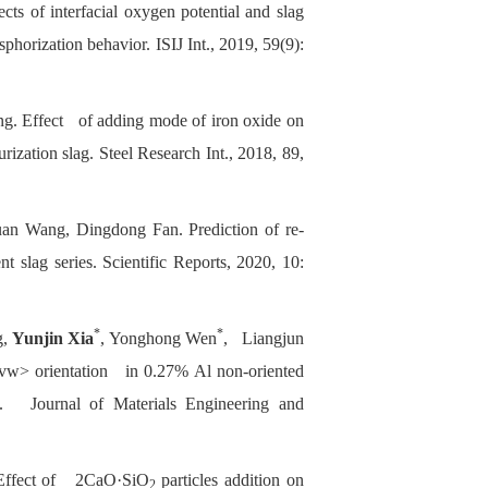
cts of interfacial oxygen potential and slag
horization behavior. ISIJ Int., 2019, 59(9):
ng. Effect of adding mode of iron oxide on
ization slag. Steel Research Int., 2018, 89,
n Wang, Dingdong Fan. Prediction of re-
nt slag series.
Scientific Reports, 2020, 10:
*
*
g,
Yunjin Xia
, Yonghong Wen
, Liangjun
uvw> orientation in 0.27% Al non-oriented
cess. Journal of Materials Engineering and
Effect of 2CaO·SiO
particles addition on
2