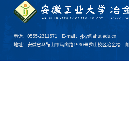
电话：0555-2311571 E-mail：yjxy@ahut.edu.cn
地址：安徽省马鞍山市马向路1530号秀山校区冶金楼 邮编