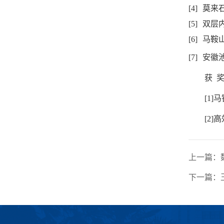
[4]
莫来
[5]
双层
[6]
马鞍
[7]
安徽
获
[1]
马
[2]
高
上一篇：
下一篇：