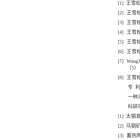
[1]
王雪
[2]
王雪
[3]
王雪
[4]
王雪
[5]
王雪
[6]
王雪
[7]
WangXu
（
5
）
[8]
王雪
专
一种
科研
[1]
太钢
[2]
马钢
[3]
蓄热