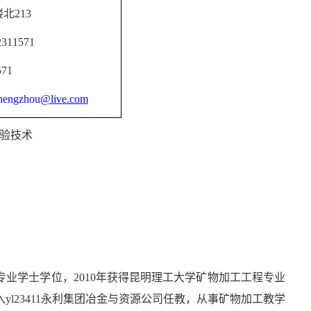
楼北
213
2311571
571
hengzhou
@live.com
验技术
专业学士学位，
2010
年获得昆明理工大学矿物加工工程专业
入yl23411永利集团冶金与资源公司任教，从事矿物加工教学