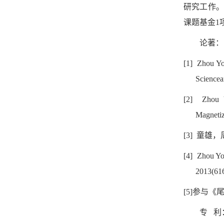
研究工作
课题基金
1
论著：
[1] Zhou Y
Science
[2] Zhou 
Magnetiz
[3]
童雄，
[4] Zhou Yon
2013(616
[5]
参与《
专
利