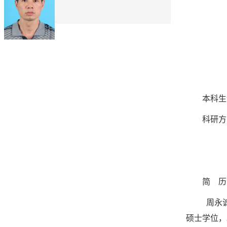
本科生
科研方
简
历
周永
硕士学位，