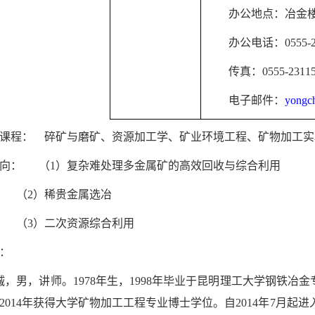
办公地点：冶金
办公电话：
0555-
传真：
0555-2311
电子邮件：
yongc
课程：
碎矿与磨矿、资源加工学、矿业环境工程、矿物加工实
向：
（
1
）复杂难处理多金属矿的高效回收与综合利用
（
2
）稀贵金属选冶
（
3
）二次资源综合利用
：
诚，男，讲师。
1978
年生，
1998
年毕业于昆明理工大学钢铁冶金
2014
年获得大学矿物加工工程专业博士学位。自
2014
年
7
月起进