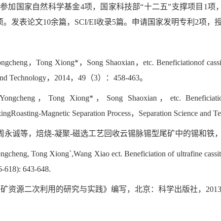
。参加国家自然科学基金
4
项，国家科技部
“
十二五
”
支撑项目
1
项
项。发表论文
10
余篇，
SCI/EI
收录
5
篇。申请国家发明专利
2
项，
ongcheng
，
Tong Xiong*
，
Song Shaoxian
，
etc. Beneficiationof cassi
and Technology
，
2014
，
49
（
3
）：
458-463
。
Yongcheng
，
Tong Xiong*
，
Song Shaoxian
，
etc. Beneficia
ingRoasting-Magnetic Separation Process
，
Separation Science and T
周永诚等，焙烧
-
凝聚
-
磁选工艺回收云锡脉锡型尾矿中的锡和铁
gcheng, Tong Xiong`,Wang Xiao ect. Beneficiation of ultrafine cassiter
-618): 643-648.
尾矿资源二次利用的研究与实践》编写，北京：科学出版社，
201
：