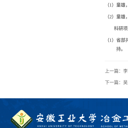
（
1
）童雄
（
2
）童雄
科研项
（
1
）省部
持。
上一篇：
李
下一篇：
吴