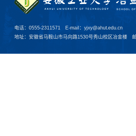
电话：0555-2311571 E-mail：yjxy@ahut.edu.cn
地址：安徽省马鞍山市马向路1530号秀山校区冶金楼 邮编