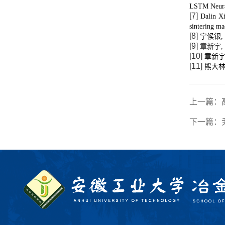
LSTM Neural
Dalin
X
sintering m
宁候银
, 
章新宇
,
章新
熊大
上一篇：
下一篇：