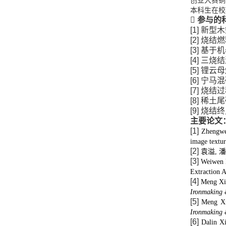
创业大赛铜
本科生在校
参与的
新型木
烧结燃
基于机
三烧结
锂云母
宁马混
烧结过
稀土尾
烧结终
主要论文
Zhengwe
image texture
袁溢
, 
潘
Weiwen
Extraction 
Meng 
Xi
Ironmaking 
Meng 
X
Ironmaking 
Dalin
X