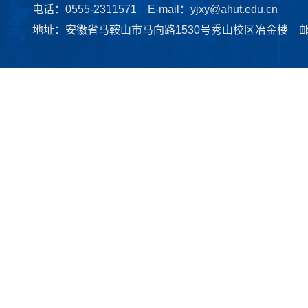
电话：0555-2311571 E-mail：yjxy@ahut.edu.cn
地址：安徽省马鞍山市马向路1530号秀山校区冶金楼 邮编