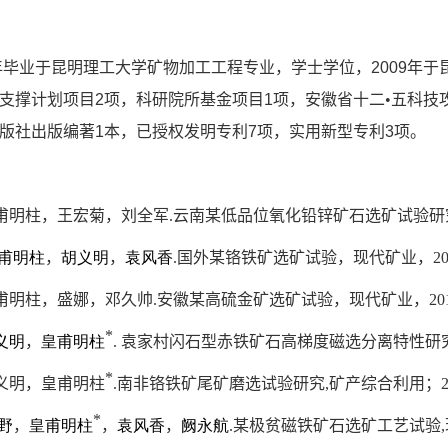
年毕业于昆明理工大学矿物加工工程专业，学士学位，
2009
年于
支撑计划项目
2
项，科研院所基金项目
1
项，安徽省十二•五科技
版社出版编著
1
本，已授权发明专利
7
项，实用新型专利
3
项。
甫明柱
，王宏菊，刘全军
.
云南某低品位氧化铅锌矿石选矿试验研
甫明柱
，
胡义明
，
袁风香
.
国外某铬铁矿选矿试验，现代矿业，
20
甫明柱
，盛娜，邓久帅
.
安徽某高硫金矿选矿试验，现代矿业，
20
*
义明
，
皇甫明柱
.
袁家村闪石型赤铁矿石高梯度磁选分离特性研
*
义明，
皇甫明柱
.
南非铬铁矿尾矿磨选试验研究
,
矿产综合利用；
*
野
，
皇甫明柱
，
袁风香
，
阙永航
.
某极贫磁铁矿石选矿工艺试验
,