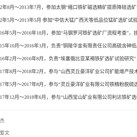
2
年
8
月～
2013
年
7
月，参加太钢“峨口铁矿磁选精矿提质降硅选矿
2
年
5
月～
2013
年
5
月 参加“中信大锰广西天等低品位锰矿选矿试
16
年
5
月～
2016
年
10
月，参加“马钢罗河铁矿选矿厂流程考查”，
15
年
10
月～
2016
年
3
月，负责“铜陵华金有限责任公司高硫含砷低
16
年
2
月～
2016
年
8
月，负责“埃塞俄比亚某褐铁矿选矿试验研究”
17
年
8
月～
2018
年
2
月，参与“山西灵丘豪洋矿业公司扩能增产技
17
年
5
月～
2017
年
8
月，参与“灵丘豪洋矿业有限公司铁精粉脱硫
17
年
12
月～
2018
年
6
月，参与“山西宝山矿业有限公司利达铁矿选
杰
爱文