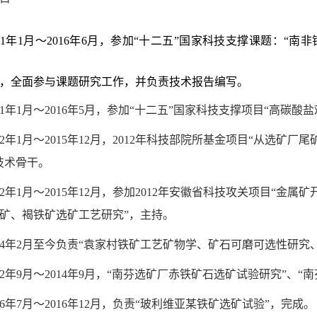
11年1月～
2016
年
6
月
，参加“十二五”国家科技支撑课题：“
南非
，全面参与课题研究工作，
并负责技术报告编写。
1
年
1
月～
2016
年
5
月，参加“十二五”国家科技支撑项目“高碳酸
2
年
1
月～
2015
年
12
月，
2012
年科技部院所基金项目“从选矿厂尾
技术骨干。
2
年
1
月～
2015
年
12
月，参加
2012
年安徽省科技攻关项目“金属矿
矿、褐铁矿选矿工艺研究”，主持。
4
年
2
月至今负责“袁家村铁矿工艺矿物学、矿石可磨可选性研究
2
年
9
月～
2014
年
9
月，“南芬选矿厂赤铁矿石选矿试验研究”、“
6
年
7
月～
2016
年
12
月，负责“玻利维亚某铁矿选矿试验”，完成。