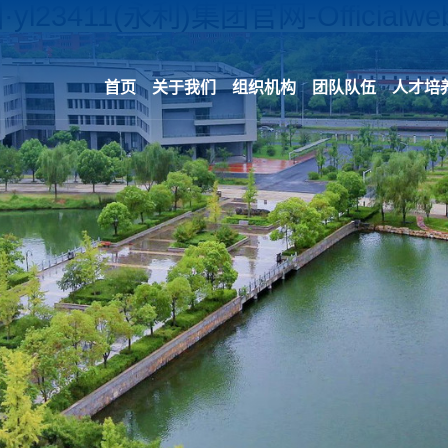
yl23411(永利)集团官网-Officialweb
首页
关于我们
组织机构
团队队伍
人才培