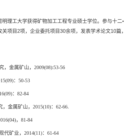
昆明理工大学获得矿物加工工程专业硕士学位。参与十二
•
攻关项目
2
项，企业委托项目
30
余项，发表学术论文
10
篇，
究，金属矿山，
2009(08):53-56
15(09)
：
50-53
16(09)
：
82-84
究，金属矿山，
2015(10)
：
62-66.
2016(04)
，
81-84
现代矿业，
2014(11)
：
61-64