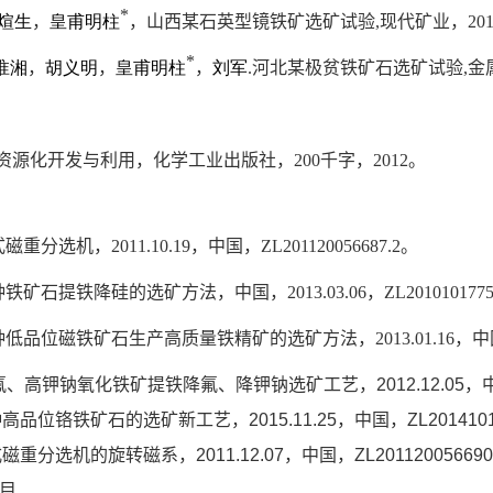
*
煊生
，
皇甫明柱
，山西某石英型镜铁矿选矿试验
,
现代矿业，
201
*
淮湘
，
胡义明
，
皇甫明柱
，
刘军
.
河北某极贫铁矿石选矿试验
,
金
资源化开发与利用，化学工业出版社，
200
千字，
2012
。
式磁重分选机，
2011.10.19
，中国，
ZL201120056687.2
。
种铁矿石提铁降硅的选矿方法，中国，
2013.03.06
，
ZL2010101775
种低品位磁铁矿石生产高质量铁精矿的选矿方法，
2013.01.16
，中
氟、高钾钠氧化铁矿提铁降氟、降钾钠选矿工艺，
2012.12.05
，
种高品位铬铁矿石的选矿新工艺，
2015.11.25
，中国，
ZL201410
式磁重分选机的旋转磁系，
2011.12.07
，中国，
ZL201120056690
目