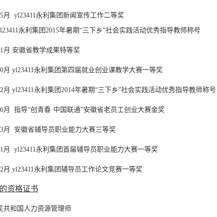
5
月 yl23411永利集团新闻宣传工作二等奖
yl23411永利集团
2015
年暑期“三下乡”社会实践活动优秀指导教师称号
1
月 安徽省教学成果特等奖
0
月 yl23411永利集团第四届就业创业课教学大赛一等奖
2
月 yl23411永利集团
2014
年暑期“三下乡”社会实践活动优秀指导教师称号
6
月 指导“创青春·中国联通”安徽省老员工创业大赛金奖
3
月 安徽省辅导员职业能力大赛三等奖
1
月 yl23411永利集团首届辅导员职业能力大赛一等奖
2
月 yl23411永利集团辅导员工作论文竞赛一等奖
的资格证书
民共和国人力资源管理师