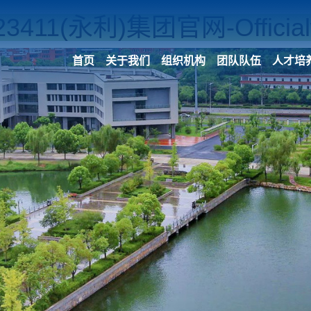
23411(永利)集团官网-Officialw
首页
关于我们
组织机构
团队队伍
人才培