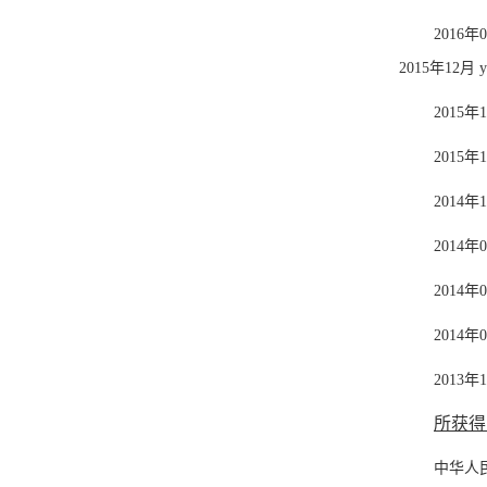
2016
年
0
2015
年
12
月 
2015
年
1
2015
年
1
2014
年
1
2014
年
0
2014
年
0
2014
年
0
2013
年
1
所获得
中华人