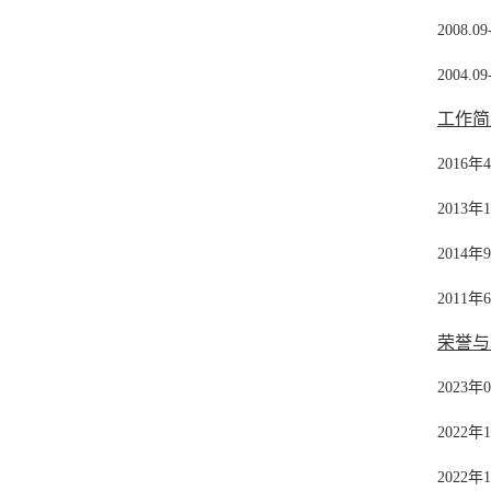
2008.09
2004.09
工作简
2016
年
4
2013
年
1
2014
年
9
2011
年
6
荣誉与
2023
年
0
2022
年
1
2022
年
1