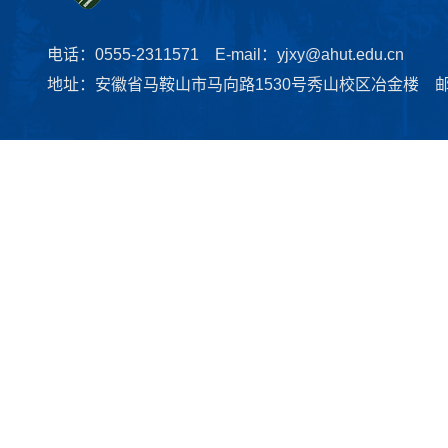
电话：0555-2311571 E-mail：yjxy@ahut.edu.cn
地址：安徽省马鞍山市马向路1530号秀山校区冶金楼 邮编