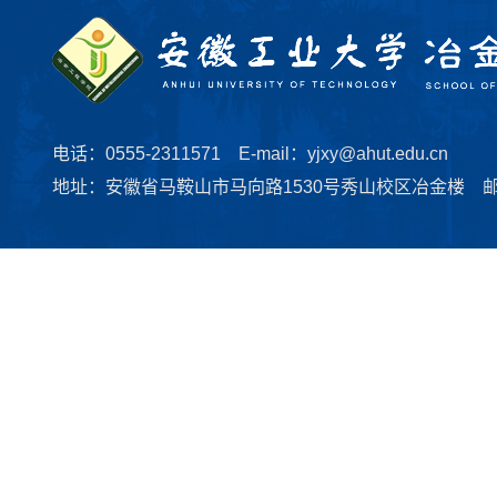
电话：0555-2311571 E-mail：yjxy@ahut.edu.cn
地址：安徽省马鞍山市马向路1530号秀山校区冶金楼 邮编