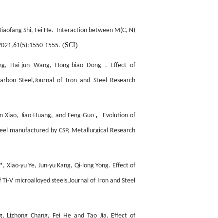
iaofang Shi, Fei He.
Interaction between M(C, N)
(SCI)
, 2021,61(5):1550-1555.
ang, Hai-jun Wang, Hong-biao Dong . Effect of
arbon Steel,Journal of Iron and Steel Research
，
Jun Xiao, Jiao-Huang, and Feng-Guo
Evolution of
steel manufactured by CSP, Metallurgical Research
*
, Xiao-yu Ye, Jun-yu Kang, Qi-long Yong. Effect of
Ti-V microalloyed steels,Journal of Iron and Steel
 Lizhong Chang, Fei He and Tao Jia. Effect of