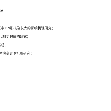
法
;
区中
TiN
形核及长大的影响机理研究；
→α相变的影响研究；
集成；
体演变影响机理研究；
；