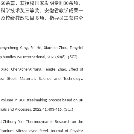
文
60
余篇，获授权国家发明专利
30
余项，
金科学技术奖三等奖、安徽省教学成果一
级及校级教改项目多项，指导员工获得全
heng-cheng
Yang
,
Fei He
,
Xiao-bin Zhou
,
Teng-fei
(SCI)
p bundles,ISIJ International, 2023,63(8).
n Xiao, Chengcheng Yang,
Tengfei Zhao. Effect of
ess Steel. Materials Science and Technology.
g volume in BOF steelmaking process based on BP
(SCI)
ials and Processes
.
2022:41:403-416
.
d Zhihong Yin. Thermodynamic Research on the
itanium Microalloyed Steel. Journal of Physics: