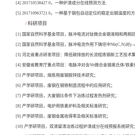
[4]
201710538427
.
0
，一种炉渣成分在线预测方法
;
[5]
201710963721
.
6
，一种基于钢包自动定位的稳定出钢温度的方
/
科研项目
[1]
国家自然科学基金项目，脉冲电流对钛微合金钢液相和两相
[2]
国家自然科学基金项目，脉冲电流作用下铸坯中
Nb(C,N)
对
γ
[3]
河北省重点研发项目：降低碳排放的长流程炼钢新工艺技术
[4]
安徽省教育厅重点项目：电脉冲对含
Nb
微合金钢奥氏体
/
铁素
[5]
产学研项目，熔炼用废钢脱锌技术研究；
[6]
产学研项目，废钢在钢铁制造流程中的应用研究；
[7]
产学研项目，大废钢比条件下冶炼过程发热剂研究；
[8]
产学研项目，电炉用铁素炉料及相关标准研究；
[9]
产学研项目，废钢金属收得率及相关标准研究；
[10]
产学研项目，双渣留渣冶炼过程炉渣成分在线预报系统研究