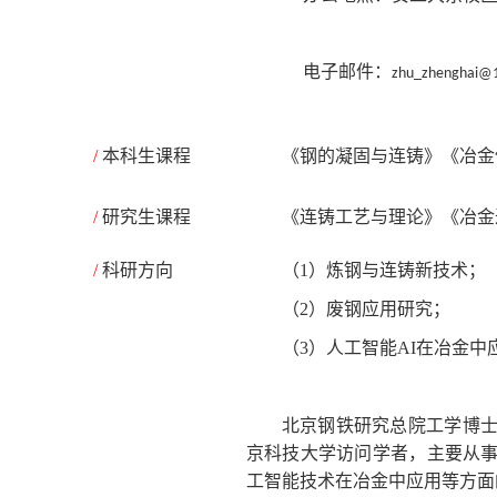
电子邮件：
zhu_zhenghai@
/
本科生课程
《钢的凝固与连铸》《冶金
/
研究生课程
《连铸工艺与理论》《冶金
/
科研方向
（
1
）炼钢与连铸新技术；
（
2
）废钢应用研究；
（
3
）人工智能
A
I
在冶金中
北京钢铁研究总院工学博
京科技大学访问学者，主要从
工智能技术在冶金中应用等方面