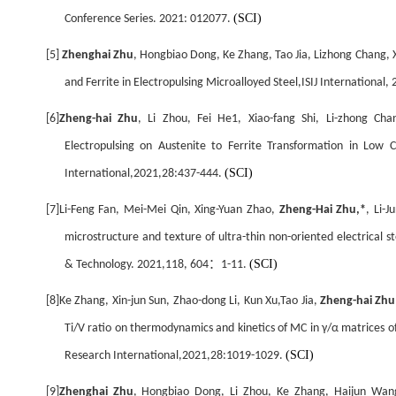
(SCI)
Conference Series. 2021: 012077.
[5]
Zhenghai Zhu
, Hongbiao Dong, Ke Zhang, Tao Jia, Lizhong Chang, X
and Ferrite in Electropulsing Microalloyed Steel,ISIJ International
[6]
Zheng-hai Zhu
, Li Zhou, Fei He1, Xiao-fang Shi, Li-zhong Ch
Electropulsing on Austenite to Ferrite Transformation in Low C
(SCI)
International,2021,28:437-444.
[7]Li-Feng Fan, Mei-Mei Qin, Xing-Yuan Zhao,
Zheng-Hai Zhu,*
, Li-
microstructure and texture of ultra-thin non-oriented electrical 
：
(SCI)
& Technology. 2021,118, 604
1-11.
[8]Ke Zhang, Xin-jun Sun, Zhao-dong Li, Kun Xu,Tao Jia,
Zheng-hai Zhu
Ti/V ratio on thermodynamics and kinetics of MC in γ/α matrices of 
(SCI)
Research International,2021,28:1019-1029.
[9]
Zhenghai Zhu
, Hongbiao Dong, Li Zhou, Ke Zhang, Haijun Wang,