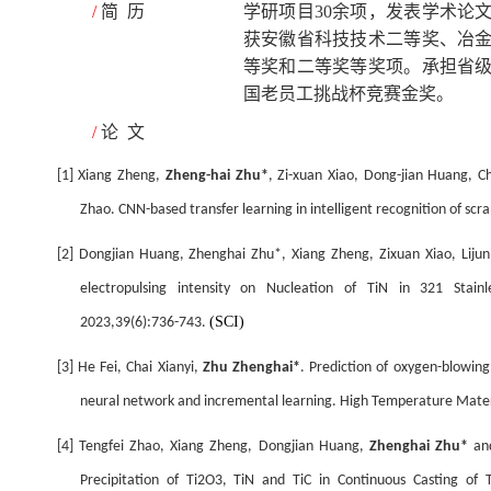
/
简
历
学研项目
30
余项，发表学术论
获安徽省科技技术二等奖、冶
等奖和二等奖等奖项。承担省
国老员工挑战杯竞赛金奖。
/
论
文
[1] Xiang Zheng
,
Zheng-hai Zhu*
,
Zi-xuan Xiao
,
Dong-jian Huang
,
C
Zhao. CNN-based transfer learning in intelligent recognition of scra
[
2]
Dongjian Huang,
Zhenghai Zhu*
, Xiang Zheng, Zixuan Xiao, Liju
electropulsing intensity on Nucleation of TiN in 321 Stainl
(SCI)
2023,39(6):736-743.
[
3] He Fei, Chai Xianyi,
Zhu Zhenghai*
.
Prediction of oxygen-blowin
neural network and incremental learning. High Temperature Mater
[
4] Tengfei Zhao, Xiang Zheng, Dongjian Huang,
Zhenghai Zhu*
an
Precipitation of Ti2O3, TiN and TiC in Continuous Casting of T