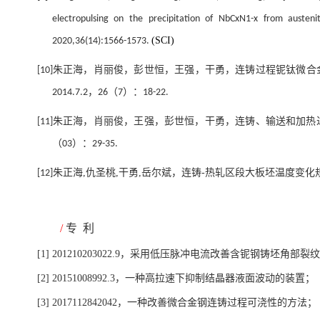
electropulsing on the precipitation of NbCxN1-x from austeni
(SCI)
2020,36(14):1566-1573.
朱正海，肖丽俊，彭世恒，王强，干勇，
连铸过程铌钛微合
[10]
，
（
）
：
2014.7.2
26
7
18-22.
朱正海，肖丽俊，王强，彭世恒，干勇，
连铸、输送和加热
[11]
（
）
：
03
29-35.
朱正海
,
仇圣桃
,
干勇
,
岳尔斌
，
连铸
-热轧区段大板坯温度变化
[12]
/
专
利
[1]
201210203022.9
，采用低压脉冲电流改善含铌钢铸坯角部裂纹
[2]
20151008992
.
3
，一种高拉速下抑制结晶器液面波动的装置；
[3]
2017112842042
，一种改善微合金钢连铸过程可浇性的方法；