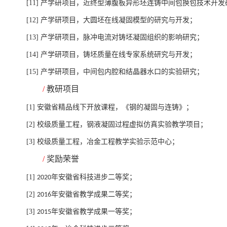
[11]
产学研项目，近终型薄腹板异形坯连铸中间包换包技术开发
[12]
产学研项目，大圆坯在线凝固模型的研究与开发；
[13]
产学研项目，脉冲电流对铸坯凝固组织的影响研究；
[14]
产学研项目，铸坯质量在线专家系统研究与开发；
[15]
产学研项目，中间包内腔和结晶器水口的实验研究；
/
教研项目
[1]
安徽省精品线下开放课程，《钢的凝固与连铸》
；
[2]
校级质量工程
，
钢液凝固过程虚拟仿真实验教学项目
；
[3]
校级质量工程
，
冶金工程教学实验示范中心
；
/
奖励荣誉
[1]
年安徽省科技进步二等奖；
2
020
[2]
年安徽省教学成果二等奖；
2
016
[3]
年安徽省教学成果一等奖；
2
015