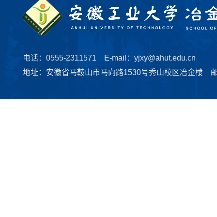
电话：0555-2311571 E-mail：yjxy@ahut.edu.cn
地址：安徽省马鞍山市马向路1530号秀山校区冶金楼 邮编