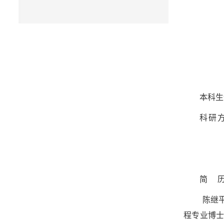
本科生
科研
简
陈继
程专业博