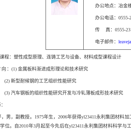
办公地点：冶金
办公电话：
0555-
传
真：
0555-23
电子邮件：
leave
课程：
塑性成型原理、连铸工艺与设备、材料成型课程设计
方向
：
(1)
金属板料渐进成形理论和技术研究
(2)
新型耐候钢的工艺组织性能研究
(3)
汽车钢板的组织性能研究开发与冷轧薄板成形技术研究
历：
平，男，副教授。
1975
年生，
2006
年获得yl23411永利集团材
士学位。自
2010
年
3
月起至今先后在yl23411永利集团材料科学与