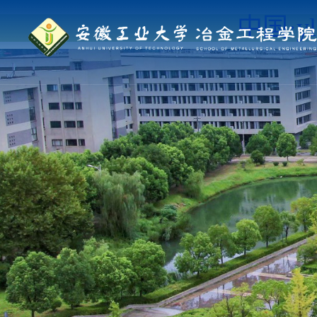
中国·yl