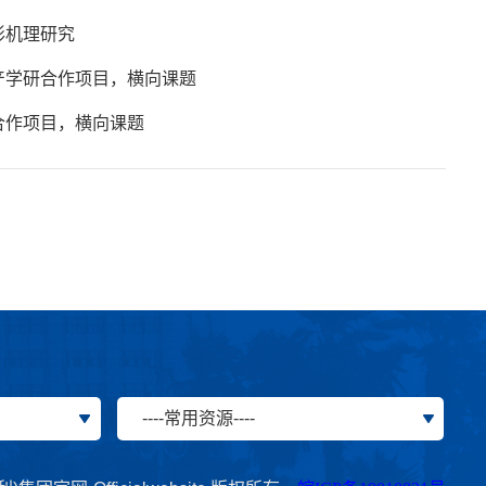
形机理研究
产学研合作项目，横向课题
合作项目，横向课题
----常用资源----