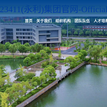
23411(永利)集团官网-Officialw
首页
关于我们
组织机构
团队队伍
人才培