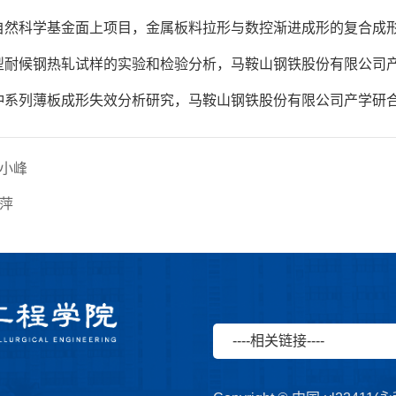
自然科学基金面上项目，金属板料拉形与数控渐进成形的复合成
型耐候钢热轧试样的实验和检验分析，马鞍山钢铁股份有限公司
冲系列薄板成形失效分析研究，马鞍山钢铁股份有限公司产学研
小峰
萍
----相关链接----