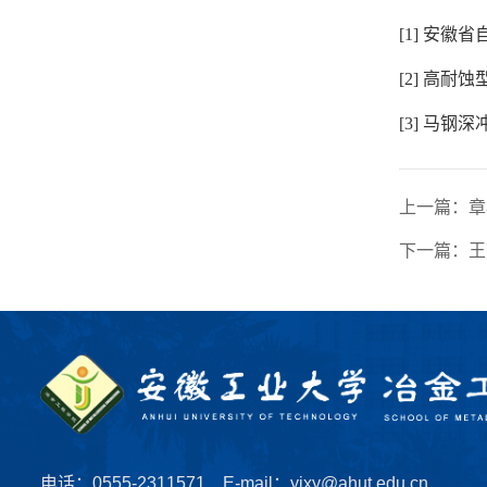
[1]
安徽省
[2]
高耐蚀
[3]
马钢深
上一篇：
章
下一篇：
王
电话：0555-2311571 E-mail：yjxy@ahut.edu.cn